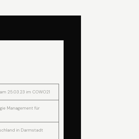
 am 25.03.23 im COWO21
rgie Management für
schland in Darmstadt