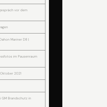
gespräch vor dem
wagen
Dahon Mariner D8 |
essfotos im Pausenraum
- Oktober 2021
i GM Brandschutz in