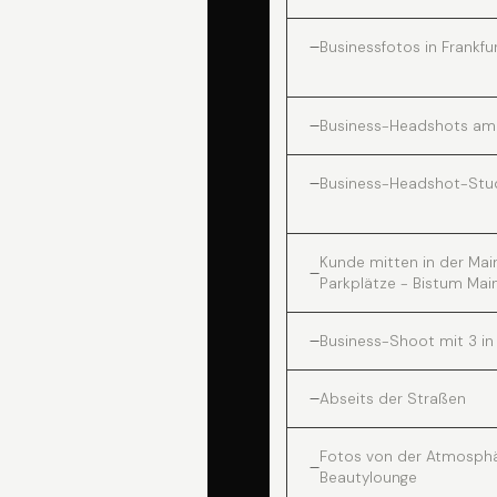
Businessfotos in Frankfu
Business-Headshots am 
Business-Headshot-Stud
Kunde mitten in der Mai
Parkplätze - Bistum Mai
Business-Shoot mit 3 in
Abseits der Straßen
Fotos von der Atmosphä
Beautylounge