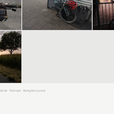
äche · Fahrrad · Parkplatzsuche