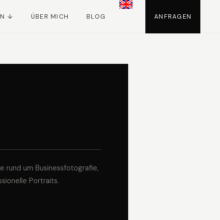
EN ↓
ÜBER MICH
BLOG
ANFRAGEN
ele rund um Businessfotografie,
sionelle Portraits.