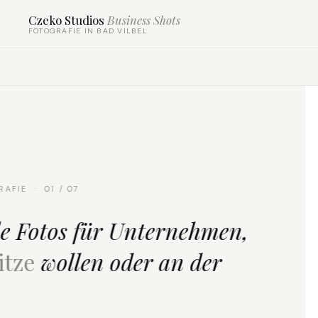
Czeko Studios
Business Shots
FOTOGRAFIE IN BAD VILBEL
CZEKO STUDIOS FOTOGRAFIE · 02 / 07
„Professionelle Fotos
repräs
unser Unternehmen
und we
Webseite auf."