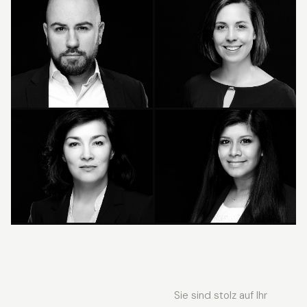
Präsentieren Sie sich
Businessfotos in Kronberg bei
eindrucksvoll auf Social Media.
Frankfurt am Main
Erfolgreiche Businessfrauen
Bewerbungsfotos für
fotografieren
Personengruppen ab 5
Sie sind stolz auf Ihr