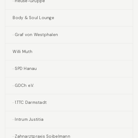
Heuse-Gruppe
Body & Soul Lounge
Graf von Westphalen
Willi Muth
SPD Hanau
GDCh e.V.
1.TTC Darmstadt
Intrum Justitia
Zahnarztpraxis Soibelmann