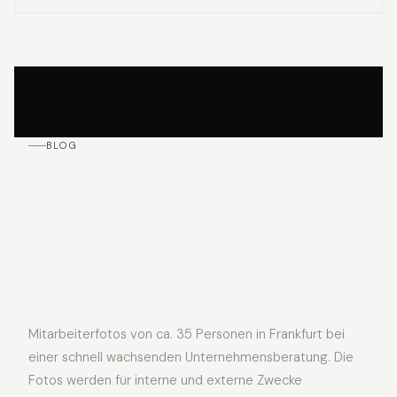
BLOG
Aktuell
aus dem Blog.
Mitarbeiterfotos in Frankfurt
Mitarbeiterfotos von ca. 35 Personen in Frankfurt bei
einer schnell wachsenden Unternehmensberatung. Die
Fotos werden für interne und externe Zwecke